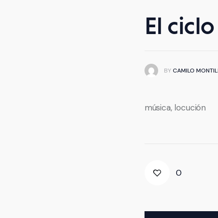
El cicl
BY
CAMILO MONTIL
música, locución
0