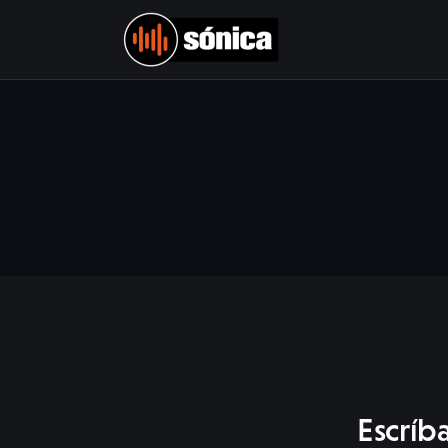
Home
Música Original
Diseño Sonoro-Post de audio-
Supervisión
Quiénes Somos
Contacto
Escríb