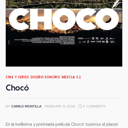
CINE Y SERIES
DISEÑO SONORO
MEZCLA 5.1
Chocó
BY
CAMILO MONTILLA
FEBRUARY 8, 2026
0
COMMENTS
En la bellísima y premiada película Chocó tuvimos el placer 