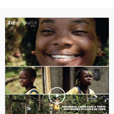
Home
Música Original
Diseño Sonoro-Post de audio-
Supervisión
Quiénes Somos
Contacto