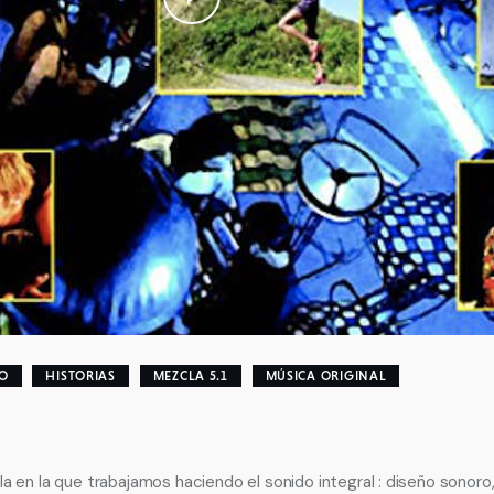
O
HISTORIAS
MEZCLA 5.1
MÚSICA ORIGINAL
a en la que trabajamos haciendo el sonido integral : diseño sonoro,