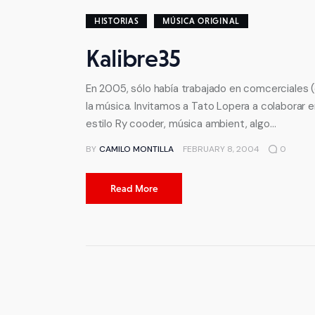
HISTORIAS
MÚSICA ORIGINAL
Kalibre35
En 2005, sólo había trabajado en comcerciales (
la música. Invitamos a Tato Lopera a colaborar
estilo Ry cooder, música ambient, algo…
BY
CAMILO MONTILLA
FEBRUARY 8, 2004
0
Read More